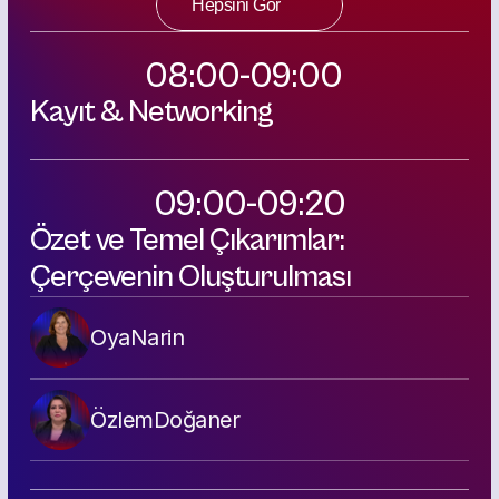
Hepsini Gör
08:00-09:00  
Kayıt & Networking
09:00-09:20
Özet ve Temel Çıkarımlar: 
Çerçevenin Oluşturulması
Oya
Narin
Özlem
Doğaner