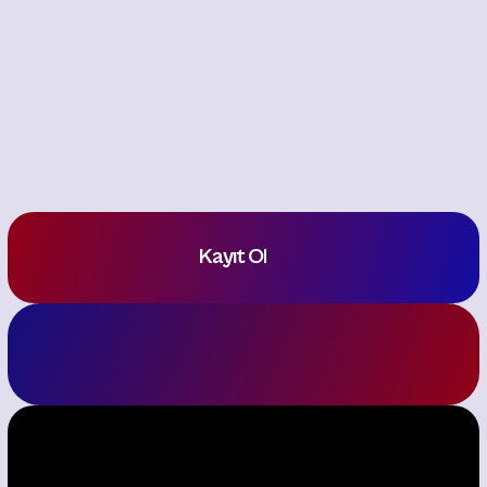
TIF2026 Galeriyi Keşfet
2023
2020
2022
2024
Kayıt Ol
Sponsor ol