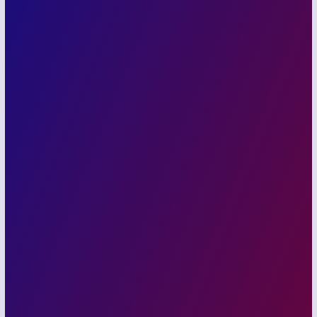
Hepsini Gör
Hakan
Aran
Genel Müdür