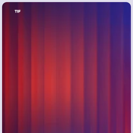
TIF2026
TURİZM
YATIRIM
FORUMU
İstanbul'da 5,000'den fazla 
Profesyonele Katılın
10 - 11 Şubat | Four Seasons Hotel 