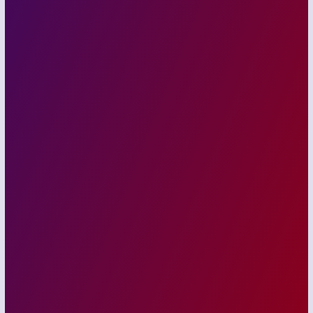
Fikri
Ataoğlu
Başbakan Yardımcısı
KKTC