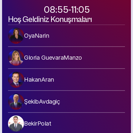
08:55-11:05
Hoş Geldiniz Konuşmaları
Oya
Narin
Gloria Guevara
Manzo
Hakan
Aran
Şekib
Avdagiç
Bekir
Polat