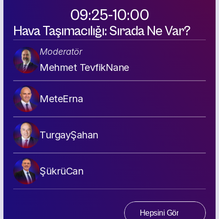
09:25-10:00
Hava Taşımacılığı: Sırada Ne Var?
Moderatör
Mehmet Tevfik
Nane
Mete
Erna
Turgay
Şahan
Şükrü
Can
Hepsini Gör