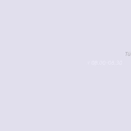
Tü
‹ 08.00-08.30