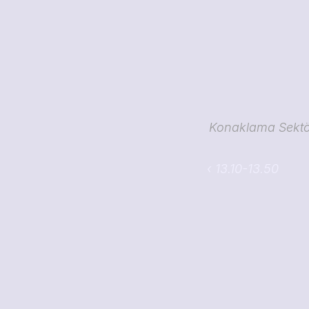
Konaklama Sektörü
‹ 13.10-13.50