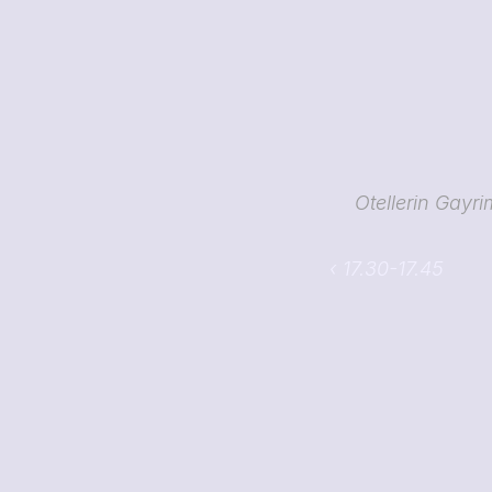
Otellerin Gayrim
‹ 17.30-17.45