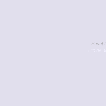
Hedef P
‹ 10.05-