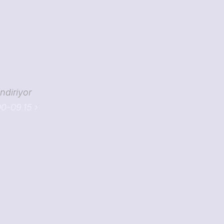
ndiriyor
0-09.15 ›