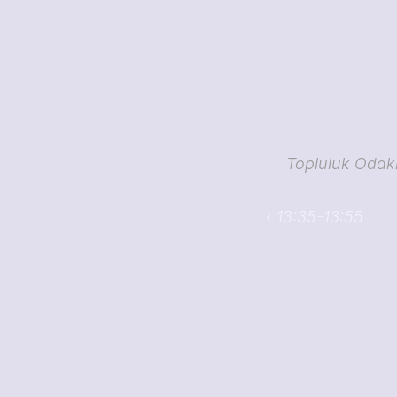
Topluluk Odakl
‹ 13:35-13:55